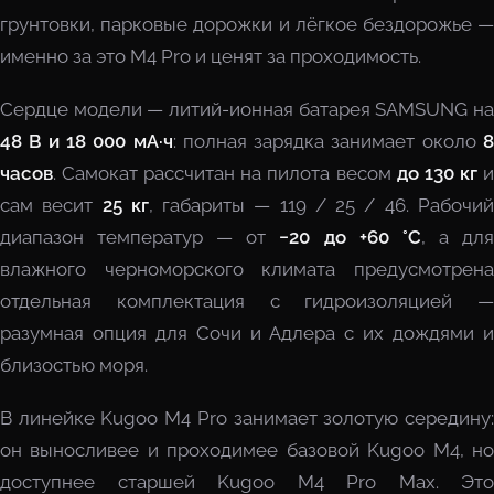
грунтовки, парковые дорожки и лёгкое бездорожье —
именно за это M4 Pro и ценят за проходимость.
Сердце модели — литий-ионная батарея SAMSUNG на
48 В и 18 000 мА·ч
: полная зарядка занимает около
8
часов
. Самокат рассчитан на пилота весом
до 130 кг
сам весит
25 кг
, габариты — 119 / 25 / 46. Рабочи
диапазон температур — от
−20 до +60 °C
, а дл
влажного черноморского климата предусмотрена
отдельная комплектация с гидроизоляцией —
разумная опция для Сочи и Адлера с их дождями и
близостью моря.
В линейке Kugoo M4 Pro занимает золотую середину:
он выносливее и проходимее базовой Kugoo M4, но
доступнее старшей Kugoo M4 Pro Max. Это