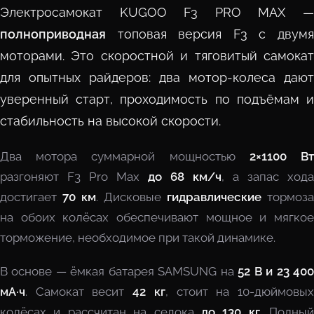
Электросамокат KUGOO F3 PRO MAX —
полноприводная
топовая версия F3 с двумя
моторами. Это скоростной и тяговитый самокат
для опытных райдеров: два мотор-колеса дают
уверенный старт, проходимость по подъёмам и
стабильность на высокой скорости.
Два мотора суммарной мощностью
2×1100 В
разгоняют F3 Pro Max
до 68 км/ч
, а запас хода
достигает
70 км
. Дисковые
гидравлические
тормоза
на обоих колёсах обеспечивают мощное и мягкое
торможение, необходимое при такой динамике.
В основе — ёмкая батарея SAMSUNG на
52 В и 23 40
мА·ч
. Самокат весит
42 кг
, стоит на 10-дюймовы
колёсах и рассчитан на седока
до 130 кг
. Полный