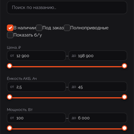
В наличии
Под заказ
Полноприводные
Показать б/у
Цена, ₽
–
от
до
Ёмкость АКБ, Ач
–
от
до
Мощность, Вт
–
от
до