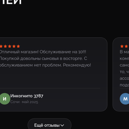
Отличный магазин! Обслуживание на 10!!!
В ма
Покупкой довольны сыновья в восторге. С
ком
обслуживанием нет проблем. Рекомендую!
само
то, 
ассо
подо
Инкогнито 3787
И
М
Сочи · май 2025
Ещё отзывы