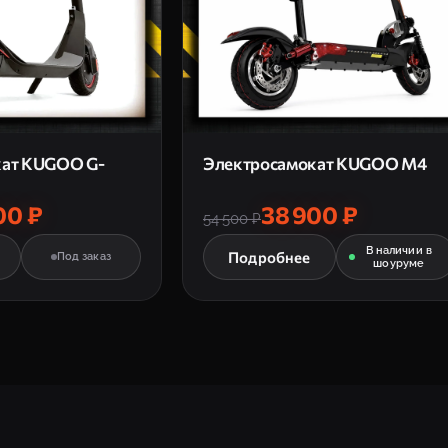
кат KUGOO G-
Электросамокат KUGOO M4
00 ₽
38 900 ₽
54 500 ₽
В наличии в
Подробнее
Под заказ
шоуруме