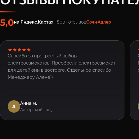
5,0
на Яндекс.Картах
· 800+ отзывов
Сочи
·
Адлер
Спасибо за прекрасный выбор
электросамокатов. Преобрели электросамокат
для детей,они в восторге. Отдельное спасибо
Менеджеру Алене))
Анна м.
А
Адлер · май 2025