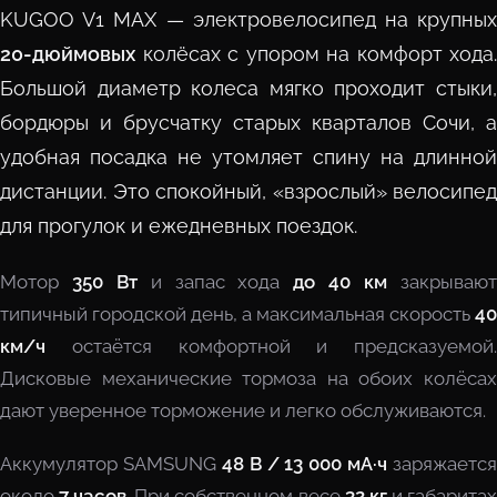
KUGOO V1 MAX — электровелосипед на крупных
20-дюймовых
колёсах с упором на комфорт хода.
Большой диаметр колеса мягко проходит стыки,
бордюры и брусчатку старых кварталов Сочи, а
удобная посадка не утомляет спину на длинной
дистанции. Это спокойный, «взрослый» велосипед
для прогулок и ежедневных поездок.
Мотор
350 Вт
и запас хода
до 40 км
закрываю
типичный городской день, а максимальная скорость
40
км/ч
остаётся комфортной и предсказуемой.
Дисковые механические тормоза на обоих колёсах
дают уверенное торможение и легко обслуживаются.
Аккумулятор SAMSUNG
48 В / 13 000 мА·ч
заряжается
около
7 часов
. При собственном весе
32 кг
и габарита