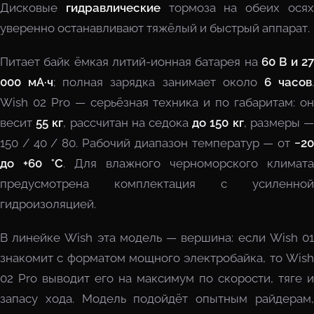
Дисковые
гидравлические
тормоза на обеих ося
уверенно останавливают тяжёлый и быстрый аппарат.
Питает байк ёмкая литий-ионная батарея на
60 В и 27
000 мА·ч
; полная зарядка занимает около
6 часов
Wish 02 Pro — серьёзная техника и по габаритам: он
весит
55 кг
, рассчитан на седока
до 150 кг
, размеры 
150 / 40 / 80. Рабочий диапазон температур — от
−20
до +60 °C
. Для влажного черноморского климата
предусмотрена комплектация с усиленной
гидроизоляцией.
В линейке Wish эта модель — вершина: если Wish 01
знакомит с форматом мощного электробайка, то Wish
02 Pro выводит его на максимум по скорости, тяге и
запасу хода. Модель подойдёт опытным райдерам,